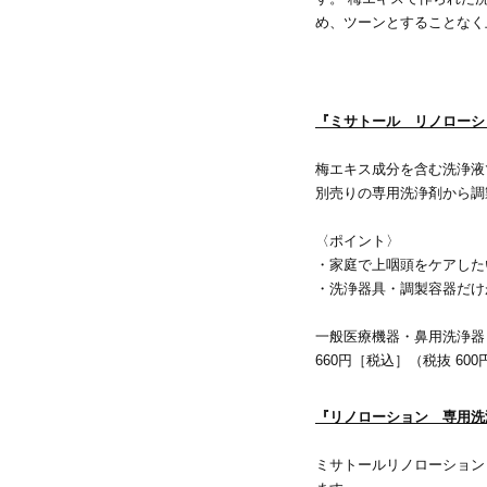
め、ツーンとすることなく
『ミサトール リノローシ
梅エキス成分を含む洗浄液
別売りの専用洗浄剤から調
〈ポイント〉
・家庭で上咽頭をケアした
・洗浄器具・調製容器だけ
一般医療機器・鼻用洗浄器
660円［税込］（税抜 600
『リノローション 専用洗
ミサトールリノローション