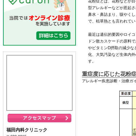
花粉症とは、花粉などが目
型アレルギーなどが惹起さ
鼻水・鼻詰まり、咳やくし
で、枯草熱とも言われてい
最近は遺伝的要因やロイコ
ドン散カスケードの原料で
やビタミンD摂取の減少な
化、大気汚染など生体内外
す。
重症度に応じた花粉
アレルギー疾患診断・治療ガイ
福田内科クリニック