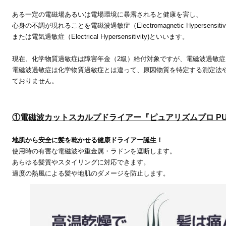
ある一定の電磁場あるいは電場環境に暴露されると健康を害し、
心身の不調が現れることを電磁波過敏症（Electromagnetic Hypersensitivi
または電気過敏症（Electrical Hypersensitivity)といいます。
現在、化学物質過敏症は障害年金（2級）給付対象ですが、電磁波過敏
電磁波過敏症は化学物質過敏症とは違って、原因物質を特定する測定法
ておりません。
①電磁波カットスカルプドライアー『ピュアリズムプロ PUR
地肌から安全に髪を乾かせる健康ドライアー誕生！
使用時の有害な電磁波や重金属・ラドンを遮断します。
あらゆる髪質やスタイリングに対応できます。
過度の熱風による髪や地肌のダメージを防止します。